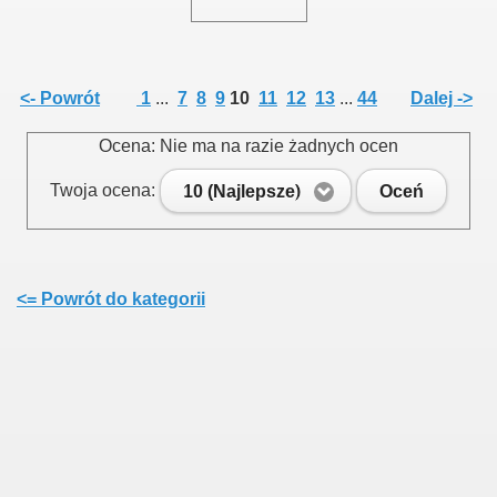
<- Powrót
1
...
7
8
9
10
11
12
13
...
44
Dalej ->
Ocena: Nie ma na razie żadnych ocen
Twoja ocena:
10 (Najlepsze)
Oceń
<= Powrót do kategorii