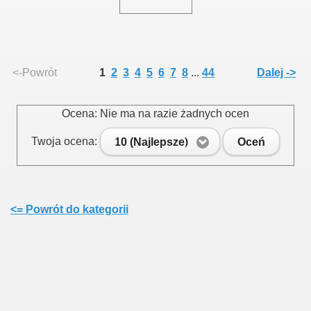
<-Powrót
1
2
3
4
5
6
7
8
...
44
Dalej ->
Ocena: Nie ma na razie żadnych ocen
Twoja ocena:
10 (Najlepsze)
Oceń
<= Powrót do kategorii