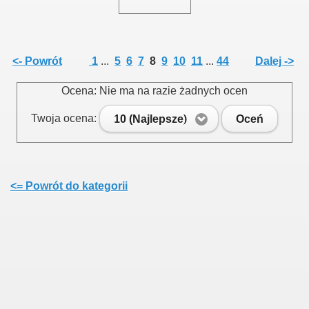
<- Powrót
1
...
5
6
7
8
9
10
11
...
44
Dalej ->
Ocena: Nie ma na razie żadnych ocen
Twoja ocena:
10 (Najlepsze)
Oceń
<= Powrót do kategorii