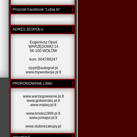
Przycisk Facebook "Lubię to"
ADRES ZESPOŁU
Eugeniusz Opyd
WARZĘGOWO 14
56-100 WOŁÓW
kom. 604789247
opyd@autograf.pl
www.mywedwoje.pl.tl
PROPONOWANE LINKI
www.warzegowianie.pl.tl
www.gokwinsko.pl.tl
www.malwy.pl.tl
www.kneks1999.pl.tl
www.jomajur.pl.tl
www.slubnezakupy.pl