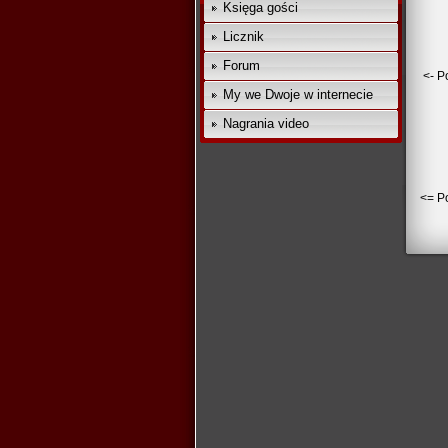
Księga gości
Licznik
Forum
<- P
My we Dwoje w internecie
Nagrania video
<= Po