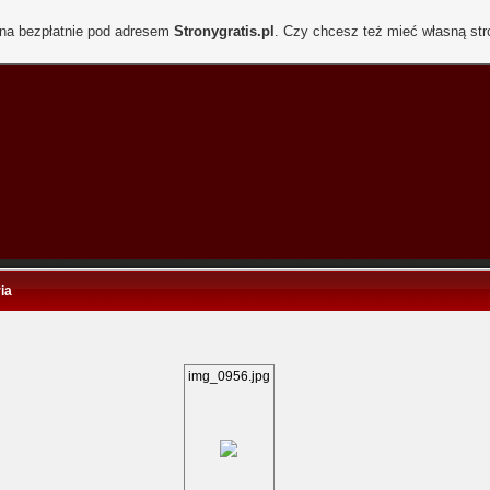
ona bezpłatnie pod adresem
Stronygratis.pl
. Czy chcesz też mieć własną st
ia
img_0956.jpg