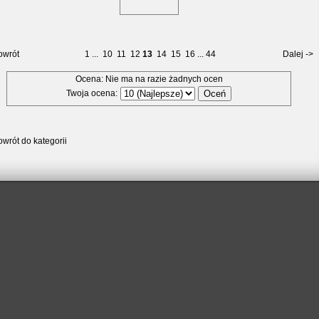
owrót
1
...
10
11
12
13
14
15
16
...
44
Dalej ->
Ocena: Nie ma na razie żadnych ocen
Twoja ocena:
wrót do kategorii