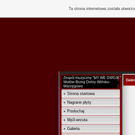
Ta strona internetowa została utworz
Zespół muzyczny "MY WE DWOJE"
Galer
Wołów-Brzeg Dolny-Wińsko-
Warzęgowo
Strona startowa
Nagrane płyty
Posłuchaj
Mp3-wrzuta
Galeria