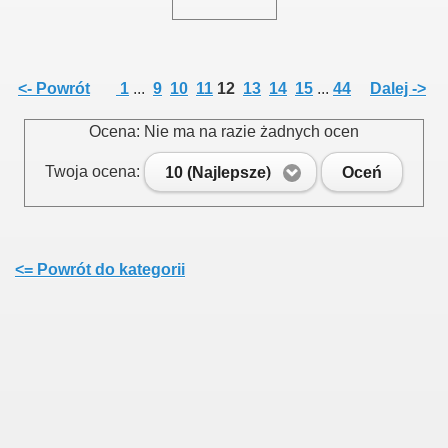
<- Powrót
1
...
9
10
11
12
13
14
15
...
44
Dalej ->
Ocena: Nie ma na razie żadnych ocen
Twoja ocena:
10 (Najlepsze)
Oceń
<= Powrót do kategorii