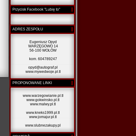
Przycisk Facebook "Lubię to"
ADRES ZESPOŁU
Eugeniusz Opyd
WARZĘGOWO 14
56-100 WOŁÓW
kom. 604789247
opyd@autograf.pl
www.mywedwoje.pl.tl
PROPONOWANE LINKI
www.warzegowianie.pl.tl
www.gokwinsko.pl.tl
www.malwy.pl.tl
www.kneks1999.pl.tl
www.jomajur.pl.tl
www.slubnezakupy.pl