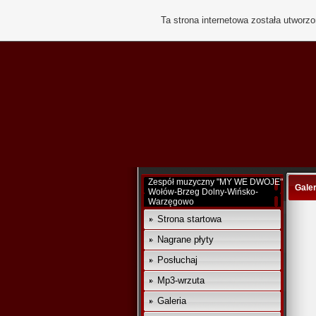
Ta strona internetowa została utworz
Zespół muzyczny "MY WE DWOJE"
Galer
Wołów-Brzeg Dolny-Wińsko-
Warzęgowo
Strona startowa
Nagrane płyty
Posłuchaj
Mp3-wrzuta
Galeria