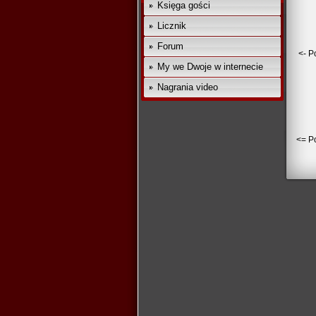
Księga gości
Licznik
Forum
<- P
My we Dwoje w internecie
Nagrania video
<= Po