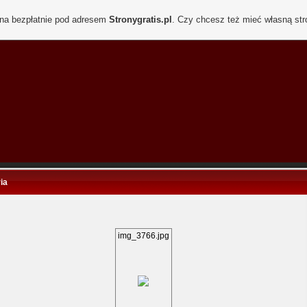
ona bezpłatnie pod adresem
Stronygratis.pl
. Czy chcesz też mieć własną st
ia
img_3766.jpg