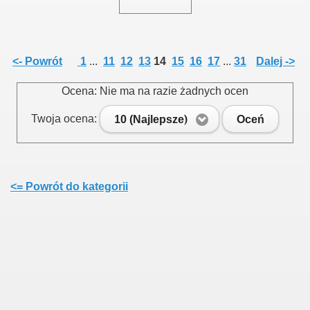
<- Powrót
1
...
11
12
13
14
15
16
17
...
31
Dalej ->
Ocena: Nie ma na razie żadnych ocen
Twoja ocena:
10 (Najlepsze)
Oceń
<= Powrót do kategorii