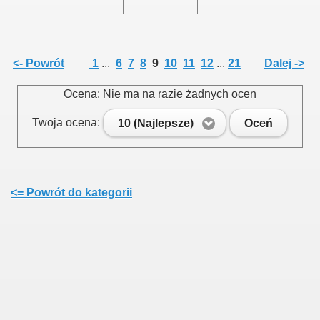
<- Powrót
1
...
6
7
8
9
10
11
12
...
21
Dalej ->
Ocena: Nie ma na razie żadnych ocen
Twoja ocena:
10 (Najlepsze)
Oceń
<= Powrót do kategorii