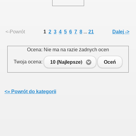
<-Powrót
1
2
3
4
5
6
7
8
...
21
Dalej ->
Ocena: Nie ma na razie żadnych ocen
Twoja ocena:
10 (Najlepsze)
Oceń
<= Powrót do kategorii