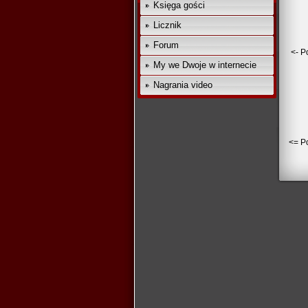
Księga gości
Licznik
Forum
<- P
My we Dwoje w internecie
Nagrania video
<= Po