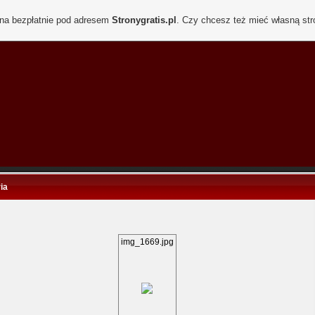
ona bezpłatnie pod adresem
Stronygratis.pl
. Czy chcesz też mieć własną st
ia
img_1669.jpg