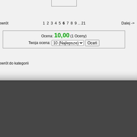
owrót
1
2
3
4
5
6
7
8
9
...
21
Dalej ->
10,00
Ocena:
(1 Oceny)
Twoja ocena:
wrót do kategorii