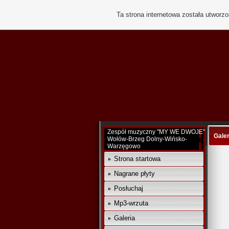
Ta strona internetowa została utworz
Zespół muzyczny "MY WE DWOJE"
Galer
Wołów-Brzeg Dolny-Wińsko-
Warzęgowo
Strona startowa
Nagrane płyty
Posłuchaj
Mp3-wrzuta
Galeria