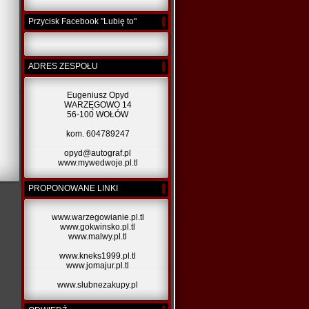
Przycisk Facebook "Lubię to"
ADRES ZESPOŁU
Eugeniusz Opyd
WARZĘGOWO 14
56-100 WOŁÓW
kom. 604789247
opyd@autograf.pl
www.mywedwoje.pl.tl
PROPONOWANE LINKI
www.warzegowianie.pl.tl
www.gokwinsko.pl.tl
www.malwy.pl.tl
www.kneks1999.pl.tl
www.jomajur.pl.tl
www.slubnezakupy.pl