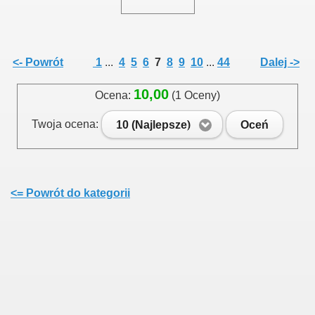
<- Powrót
1
...
4
5
6
7
8
9
10
...
44
Dalej ->
10,00
Ocena:
(1 Oceny)
Twoja ocena:
10 (Najlepsze)
Oceń
<= Powrót do kategorii