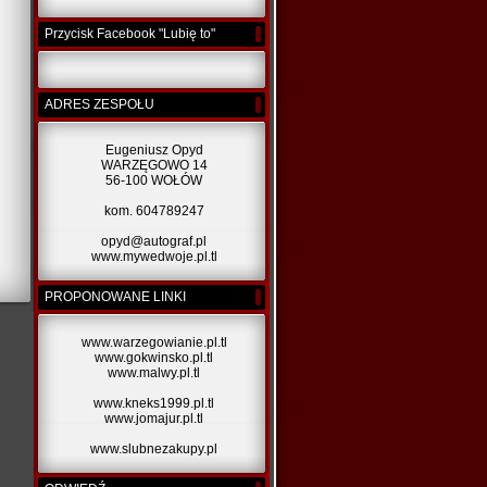
Przycisk Facebook "Lubię to"
ADRES ZESPOŁU
Eugeniusz Opyd
WARZĘGOWO 14
56-100 WOŁÓW
kom. 604789247
opyd@autograf.pl
www.mywedwoje.pl.tl
PROPONOWANE LINKI
www.warzegowianie.pl.tl
www.gokwinsko.pl.tl
www.malwy.pl.tl
www.kneks1999.pl.tl
www.jomajur.pl.tl
www.slubnezakupy.pl