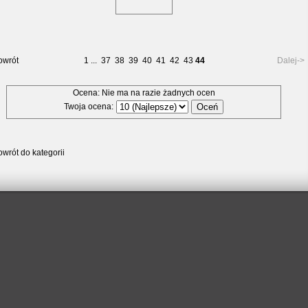
owrót
1
...
37
38
39
40
41
42
43
44
Dalej->
Ocena: Nie ma na razie żadnych ocen
Twoja ocena:
wrót do kategorii