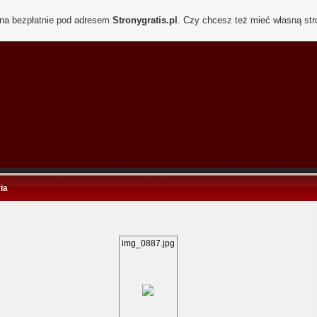
ona bezpłatnie pod adresem
Stronygratis.pl
. Czy chcesz też mieć własną st
ia
img_0887.jpg