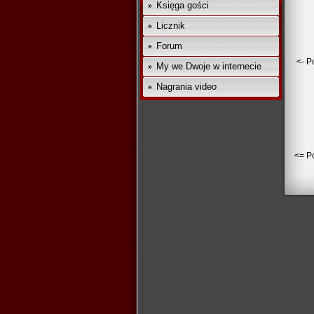
Księga gości
Licznik
Forum
<- P
My we Dwoje w internecie
Nagrania video
<= Po