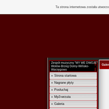
Ta strona internetowa została utworz
Zespół muzyczny "MY WE DWOJE"
Galer
Wołów-Brzeg Dolny-Wińsko-
Warzęgowo
Strona startowa
Nagrane płyty
Posłuchaj
Mp3-wrzuta
Galeria