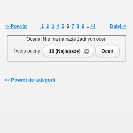
<- Powrót
1
2
3
4
5
6
7
8
9
...
44
Dalej ->
Ocena: Nie ma na razie żadnych ocen
Twoja ocena:
10 (Najlepsze)
Oceń
<= Powrót do kategorii