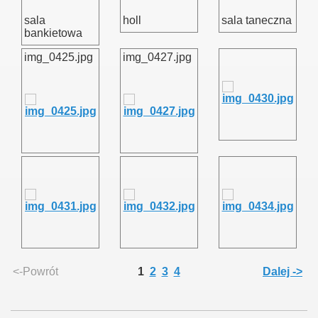
sala
holl
sala taneczna
bankietowa
img_0425.jpg
img_0427.jpg
<-Powrót
1
2
3
4
Dalej ->