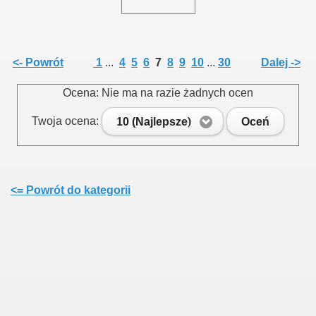
<- Powrót
1
...
4
5
6
7
8
9
10
...
30
Dalej ->
Ocena: Nie ma na razie żadnych ocen
Twoja ocena:
10 (Najlepsze)
Oceń
<= Powrót do kategorii