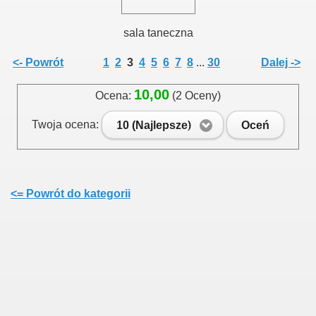
sala taneczna
<- Powrót
1
2
3
4
5
6
7
8
...
30
Dalej ->
10,00
Ocena:
(2 Oceny)
Twoja ocena:
10 (Najlepsze)
Oceń
<= Powrót do kategorii