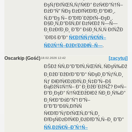
ĐşŃƒĐťŃŒŃ‚ŃƒŃ€Đ° ĐżŃ€Đ°Ń†Ń–
ĐźĐ°Ń” ŃĐş ĐżĐľŃ€ĐľĐ˛Đ°ĐłĐ¸,
Ń‚Đ°Đş Ń– Đ˝ĐľĐ´ĐžĐťŃ–ĐşĐ¸.
Đ§Đ¸Ń‚Đ°ĐšŃ‚Đľ ĐżŃ€Đž Ń—Ń—
Đ˛ĐżĐťĐ¸Đ˛ Đ˝Đ° ĐśĐ¸Ń‚Ń‚Ń ĐťŃŽĐ
´ĐľĐš Đ˝Đ°
Ń€ĐľŃŃƒŃ€ŃŃ–
ŃĐžŃ†Ń–ĐžĐťĐžĐłŃ–Ń—
.
Oscarkip (Gość)
[zacytuj]
18.02.2026 12:42
ĐŠĐž ŃŃ‚Đ°Đ˝ĐľŃ‚ŃŒŃŃ, ŃĐşŃ‰Đž
Đ˛ĐžĐ´ĐžĐťĐ°ĐˇĐ° ŃĐşĐ¸Đ˝ŃƒŃ‚Đ¸
Ńƒ ĐłĐľŃ€ĐźĐľŃ‚Đ¸Ń‡Đ˝Ń–Đš
ĐąĐžŃ‡Ń†Ń– Đˇ Đ˛ĐžĐ´ĐžŃŽ? Đ¤Ń–
ĐˇĐ¸ĐşĐ° Ń†ŃŒĐžĐłĐž ŃĐ˛Đ¸Ń‰Đ°
Đ˛Ń€Đ°ĐśĐ°Ń”! Đ”Ń–
ĐˇĐ˝Đ°ĐšŃ‚ĐľŃŃ
Ń€ĐľĐˇŃƒĐťŃŒŃ‚Đ°Ń‚Đ¸
ĐľĐşŃĐżĐľŃ€Đ¸ĐźĐľĐ˝Ń‚Ń–Đ˛ Đ˝Đ°
ŃŃ‚ĐžŃ€Ń–Đ˝Ń†Ń–