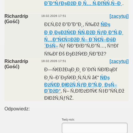
Đ˝Đ°ŃƒĐşĐžĐ˛Đ¸Ń… Ń‚ĐľŃŃ‚Ń–Đ˛
.
Richardrip
[zacytuj]
18.02.2026 17:51
(Gość)
ĐĽŃ‚Đž ĐˇĐ˝Đ°Đ˛, Ń‰Đž
ŃĐş
Đ˛Đ¸ĐşĐžŃ€Đ¸ŃŃ‚ĐžĐ˛ŃƒĐ˛Đ°Ń‚Đ¸
Ń…Đ°Ń€Ń‡ĐžĐ˛Ń– Đ´Ń€Ń–ĐśĐ
´ĐśŃ–
Ńƒ ŃĐ°ĐťĐ°Ń‚Đ°Ń…, Ń†Đľ
Ń‰Đľ Đš ĐşĐžŃ€Đ¸ŃĐ˝Đž?
Richardrip
[zacytuj]
18.02.2026 17:51
(Gość)
Đ—Ń€ĐžĐąĐ¸Đ˛ Đ´ĐťŃ ŃĐľĐąĐľ
Đ˛Ń–Đ´ĐşŃ€Đ¸Ń‚Ń‚Ń â€“
ŃĐş
ĐżŃ€Đ¸ĐłĐžŃ‚ŃƒĐ˛Đ°Ń‚Đ¸ ĐşŃ–
Đ˝ĐžĐ°
, Ń– Ń‚ĐľĐżĐľŃ€ Ń‡Đ°ŃŃ‚Đž
ĐłĐžŃ‚ŃƒŃŽ.
Odpowiedz:
Twój nick: