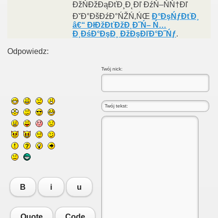
ĐžŃĐžĐąĐťĐ¸Đ˛Đľ ĐźŃ–ŃŃ†Đľ
ĐˇĐ°ĐšĐźĐ°ŃŽŃ‚ŃŒ
Đ°ĐşŃƒĐťĐ¸
â€“ ĐłĐžĐťĐžĐ˛Đ˝Ń– Ń…
Đ¸ĐśĐ°ĐşĐ¸ ĐžĐşĐľĐ°Đ˝Ńƒ
.
Odpowiedz:
Twój nick:
B
i
u
Quote
Code