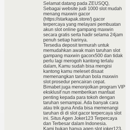
Selamat datang pada ZEUSQQ,
Sebagai website judi 1000 slot mudah
menang maxwin gacor
(https://starkapak.store/) gacor
terpercaya yang melayani pembuatan
akun slot online gampang maxwin
secara gratis serta hadir selama 24jam
penuh setiap harinya.
Tersedia deposit termurah untuk
memudahkan awak main taruhan slot
gampang maxwin gacorx500 dan tidak
perlu lagi merogoh kantong terlalu
dalam, Kamu sudah bisa mengisi
kantong kamu meleset disaat
memenangkan taruhan bola maxwin
slot prosedur pencairan cepat.
Bimabet juga menonjolkan program VIP
eksklusif nun memberikan manfaat
penting kepada para tokoh dengan
taruhan semampai. Ada banyak cara
atau trik guna Anda bisa memenangi
taruhan di di slot gacor terpercaya slot
ini. Situs Agen Joker123 Terpercaya
dan Terbesar dalam Indonesia.
Kami bukan hanya agen slot joker123,