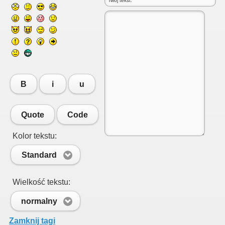
B
i
u
Quote
Code
Kolor tekstu:
Standard
Wielkość tekstu:
normalny
Zamknij tagi