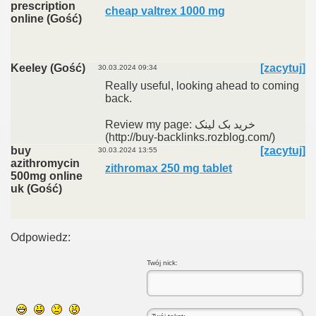
prescription
cheap valtrex 1000 mg
online (Gość)
Keeley (Gość)
[zacytuj]
30.03.2024 09:34
Really useful, looking ahead to coming
back.
Review my page: خرید بک لینک
(http://buy-backlinks.rozblog.com/)
buy
[zacytuj]
30.03.2024 13:55
azithromycin
zithromax 250 mg tablet
500mg online
uk (Gość)
Odpowiedz:
Twój nick: