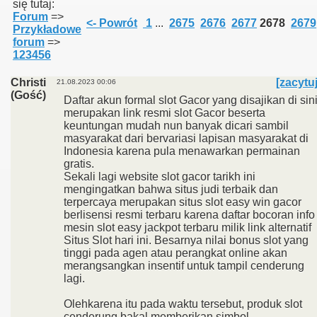
się tutaj:
Forum
=>
<- Powrót
1
...
2675
2676
2677
2678
2679
Przykładowe
forum
=>
123456
Christi
[zacytuj
21.08.2023 00:06
(Gość)
Daftar akun formal slot Gacor yang disajikan di sin
merupakan link resmi slot Gacor beserta
keuntungan mudah nun banyak dicari sambil
masyarakat dari bervariasi lapisan masyarakat di
Indonesia karena pula menawarkan permainan
gratis.
Sekali lagi website slot gacor tarikh ini
mengingatkan bahwa situs judi terbaik dan
terpercaya merupakan situs slot easy win gacor
berlisensi resmi terbaru karena daftar bocoran info
mesin slot easy jackpot terbaru milik link alternatif
Situs Slot hari ini. Besarnya nilai bonus slot yang
tinggi pada agen atau perangkat online akan
merangsangkan insentif untuk tampil cenderung
lagi.
Olehkarena itu pada waktu tersebut, produk slot
cenderung bakal memberikan simbol