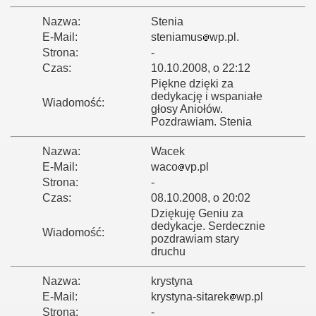
Nazwa:
Stenia
E-Mail:
steniamus
wp.pl.
Strona:
-
Czas:
10.10.2008, o 22:12
Piękne dzięki za
dedykację i wspaniałe
Wiadomość:
głosy Aniołów.
Pozdrawiam. Stenia
Nazwa:
Wacek
E-Mail:
waco
vp.pl
Strona:
-
Czas:
08.10.2008, o 20:02
Dziękuję Geniu za
dedykacje. Serdecznie
Wiadomość:
pozdrawiam stary
druchu
Nazwa:
krystyna
E-Mail:
krystyna-sitarek
wp.pl
Strona:
-