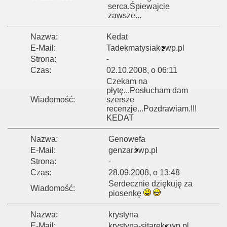
serca.Śpiewajcie
zawsze...
Nazwa:
Kedat
E-Mail:
Tadekmatysiak
wp.pl
Strona:
-
Czas:
02.10.2008, o 06:11
Czekam na
płytę...Posłucham dam
Wiadomość:
szersze
recenzje...Pozdrawiam.!!!
KEDAT
Nazwa:
Genowefa
E-Mail:
genzar
wp.pl
Strona:
-
Czas:
28.09.2008, o 13:48
Serdecznie dziękuję za
Wiadomość:
piosenkę
Nazwa:
krystyna
E-Mail:
krystyna-sitarek
wp.pl