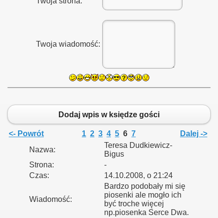
Twoja strona:
Twoja wiadomość:
Dodaj wpis w księdze gości
<- Powrót
1
2
3
4
5
6
7
Dalej ->
Teresa Dudkiewicz-
Nazwa:
Bigus
Strona:
-
Czas:
14.10.2008, o 21:24
Bardzo podobały mi się
piosenki ale mogło ich
Wiadomość:
być troche więcej
np.piosenka Serce Dwa.