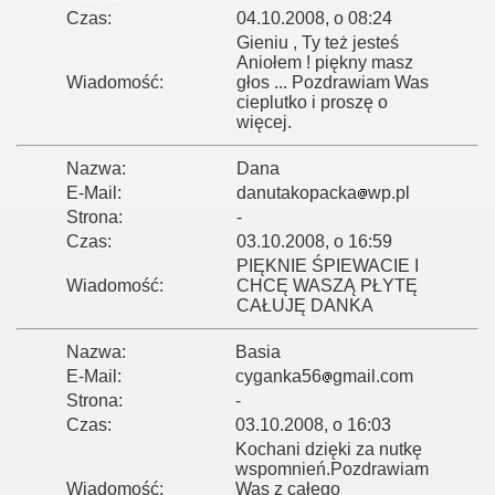
Czas:
04.10.2008, o 08:24
Gieniu , Ty też jesteś
Aniołem ! piękny masz
Wiadomość:
głos ... Pozdrawiam Was
cieplutko i proszę o
więcej.
Nazwa:
Dana
E-Mail:
danutakopacka
wp.pl
Strona:
-
Czas:
03.10.2008, o 16:59
PIĘKNIE ŚPIEWACIE I
Wiadomość:
CHCĘ WASZĄ PŁYTĘ
CAŁUJĘ DANKA
Nazwa:
Basia
E-Mail:
cyganka56
gmail.com
Strona:
-
Czas:
03.10.2008, o 16:03
Kochani dzięki za nutkę
wspomnień.Pozdrawiam
Wiadomość:
Was z całego