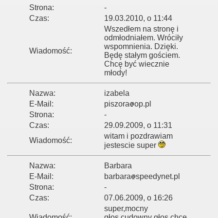
Strona:
-
Czas:
19.03.2010, o 11:44
Wszedłem na stronę i
odmłodniałem. Wróciły
wspomnienia. Dzięki.
Wiadomość:
Będę stałym gościem.
Chcę być wiecznie
młody!
Nazwa:
izabela
E-Mail:
piszora
op.pl
Strona:
-
Czas:
29.09.2009, o 11:31
witam i pozdrawiam
Wiadomość:
jestescie super
Nazwa:
Barbara
E-Mail:
barbara
speedynet.pl
Strona:
-
Czas:
07.06.2009, o 16:26
super,mocny
Wiadomość:
głos,cudowny głos,chce