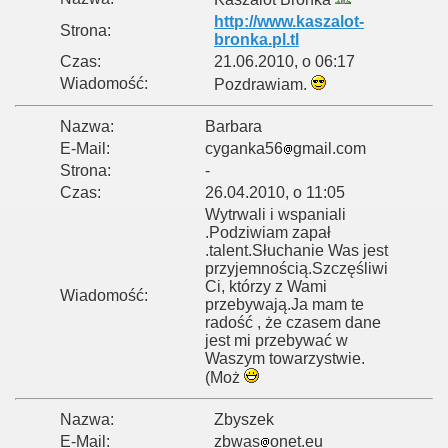
http://www.kaszalot-
Strona:
bronka.pl.tl
Czas:
21.06.2010, o 06:17
Wiadomość:
Pozdrawiam.
Nazwa:
Barbara
E-Mail:
cyganka56
gmail.com
Strona:
-
Czas:
26.04.2010, o 11:05
Wytrwali i wspaniali
.Podziwiam zapał
.talent.Słuchanie Was jest
przyjemnością.Szczęśliwi
Ci, którzy z Wami
Wiadomość:
przebywają.Ja mam te
radość , że czasem dane
jest mi przebywać w
Waszym towarzystwie.
(Moż
Nazwa:
Zbyszek
E-Mail:
zbwas
onet.eu