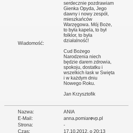
serdecznie pozdrawiam
Gienka Opyda, Jego
dawny i nowy zespół,
mieszkańców
Warzęgowa. Mój Boże,
to była kapela, to był
folklor, to była
działalność!
Wiadomość:
Cud Bożego
Narodzenia niech
będzie darem zdrowia,
spokoju, dostatku i
wszelkich łask w Swięta
i w każdym dniu
Nowego Roku.
Jan Krzysztofik
Nazwa:
ANIA
E-Mail:
anna.pomiar
vp.pl
Strona:
-
Czas:
17.10.2012, o 20:13