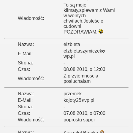
To są moje
klimaty,spiewam z Wami
w wolnych
Wiadomość:
chwilach.Jesteście
cudowni.
POZDRAWIAM.
Nazwa:
elzbieta
elzbietaszymiczek
E-Mail:
wp.pl
Strona:
-
Czas:
08.08.2010, o 12:03
Z przyjemnoscia
Wiadomość:
posluchalam
Nazwa:
przemek
E-Mail:
kojoty25
vp.pl
Strona:
-
Czas:
07.08.2010, o 07:00
Wiadomość:
poprostu super
Nazwa:
Kaszalot Bronka