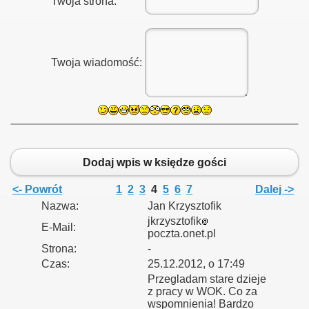
Twoja strona:
Twoja wiadomość:
Dodaj wpis w księdze gości
<- Powrót
1
2
3
4
5
6
7
Dalej ->
Nazwa:
Jan Krzysztofik
jkrzysztofik
E-Mail:
poczta.onet.pl
Strona:
-
Czas:
25.12.2012, o 17:49
Przegladam stare dzieje
z pracy w WOK. Co za
wspomnienia! Bardzo