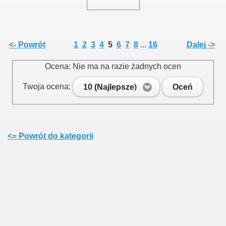
<- Powrót
1
2
3
4
5
6
7
8
...
16
Dalej ->
Ocena: Nie ma na razie żadnych ocen
Twoja ocena:
10 (Najlepsze)
Oceń
<= Powrót do kategorii