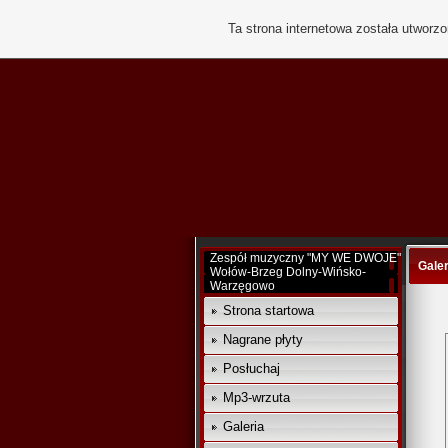
Ta strona internetowa została utworz
Zespół muzyczny "MY WE DWOJE"
Galer
Wołów-Brzeg Dolny-Wińsko-
Warzęgowo
Strona startowa
Nagrane płyty
Posłuchaj
Mp3-wrzuta
Galeria