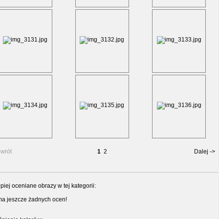
wrót
1
2
Dalej ->
piej oceniane obrazy w tej kategorii:
ma jeszcze żadnych ocen!