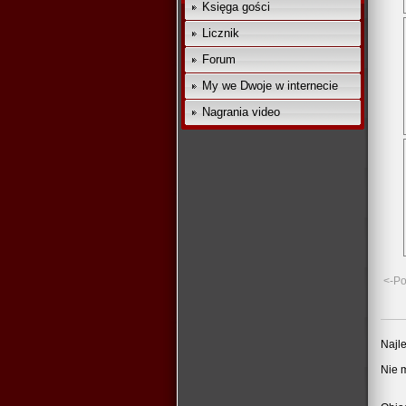
Księga gości
Licznik
Forum
My we Dwoje w internecie
Nagrania video
<-Po
Najle
Nie 