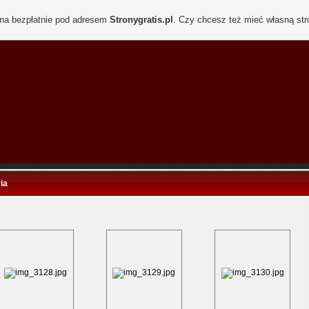
ona bezpłatnie pod adresem
Stronygratis.pl
. Czy chcesz też mieć własną st
ia