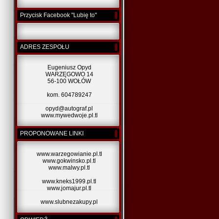
Przycisk Facebook "Lubię to"
ADRES ZESPOŁU
Eugeniusz Opyd
WARZĘGOWO 14
56-100 WOŁÓW
kom. 604789247
opyd@autograf.pl
www.mywedwoje.pl.tl
PROPONOWANE LINKI
www.warzegowianie.pl.tl
www.gokwinsko.pl.tl
www.malwy.pl.tl
www.kneks1999.pl.tl
www.jomajur.pl.tl
www.slubnezakupy.pl