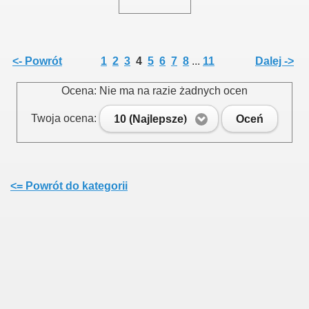
<- Powrót
1
2
3
4
5
6
7
8
...
11
Dalej ->
Ocena: Nie ma na razie żadnych ocen
Twoja ocena:
10 (Najlepsze)
Oceń
<= Powrót do kategorii