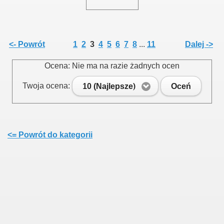
<- Powrót
1
2
3
4
5
6
7
8
...
11
Dalej ->
Ocena: Nie ma na razie żadnych ocen
Twoja ocena:
10 (Najlepsze)
Oceń
<= Powrót do kategorii