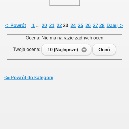
<- Powrót
1
...
20
21
22
23
24
25
26
27
28
Dalej ->
Ocena: Nie ma na razie żadnych ocen
Twoja ocena:
10 (Najlepsze)
Oceń
<= Powrót do kategorii