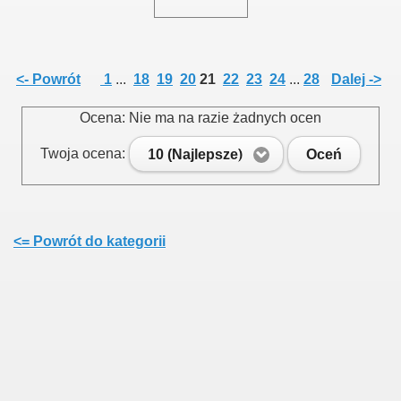
<- Powrót
1
...
18
19
20
21
22
23
24
...
28
Dalej ->
Ocena: Nie ma na razie żadnych ocen
Twoja ocena:
10 (Najlepsze)
Oceń
<= Powrót do kategorii