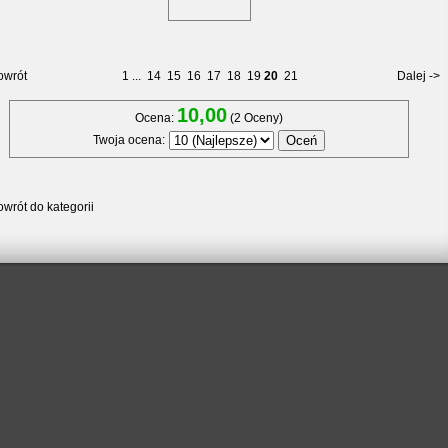
owrót
1
...
14
15
16
17
18
19
20
21
Dalej ->
10,00
Ocena:
(2 Oceny)
Twoja ocena:
wrót do kategorii