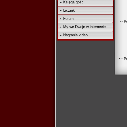
Księga gości
Licznik
Forum
<- P
My we Dwoje w internecie
Nagrania video
<= Po