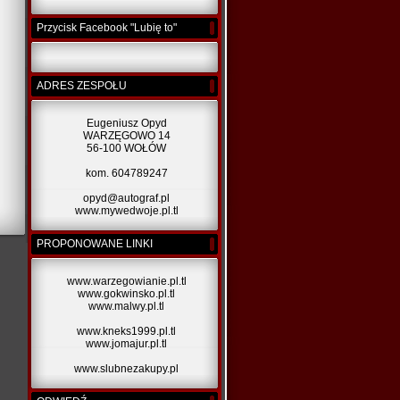
Przycisk Facebook "Lubię to"
ADRES ZESPOŁU
Eugeniusz Opyd
WARZĘGOWO 14
56-100 WOŁÓW
kom. 604789247
opyd@autograf.pl
www.mywedwoje.pl.tl
PROPONOWANE LINKI
www.warzegowianie.pl.tl
www.gokwinsko.pl.tl
www.malwy.pl.tl
www.kneks1999.pl.tl
www.jomajur.pl.tl
www.slubnezakupy.pl