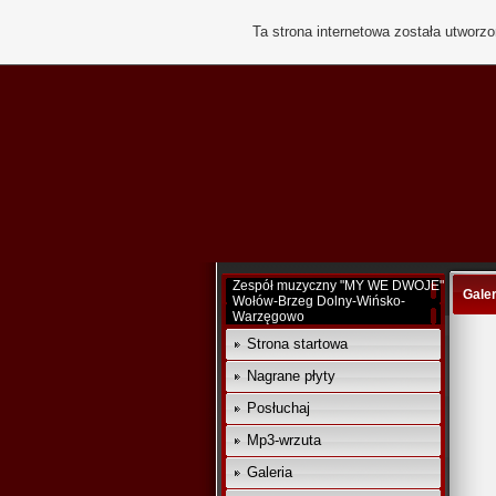
Ta strona internetowa została utworz
Zespół muzyczny "MY WE DWOJE"
Galer
Wołów-Brzeg Dolny-Wińsko-
Warzęgowo
Strona startowa
Nagrane płyty
Posłuchaj
Mp3-wrzuta
Galeria