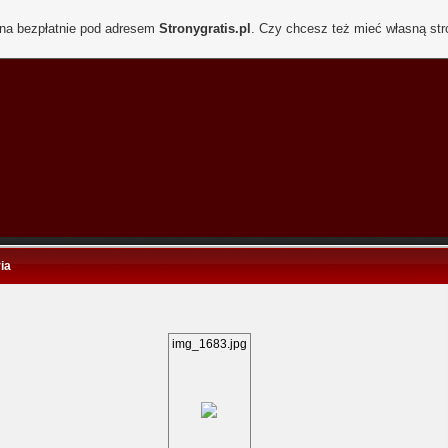
ona bezpłatnie pod adresem
Stronygratis.pl
. Czy chcesz też mieć własną st
ia
img_1683.jpg