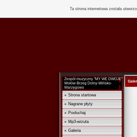
Ta strona internetowa została utworz
Zespół muzyczny "MY WE DWOJE"
Galer
Wołów-Brzeg Dolny-Wińsko-
Warzęgowo
Strona startowa
Nagrane płyty
Posłuchaj
Mp3-wrzuta
Galeria