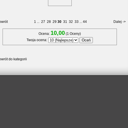
owrót
1
...
27
28
29
30
31
32
33
...
44
Dalej ->
10,00
Ocena:
(1 Oceny)
Twoja ocena:
wrót do kategorii