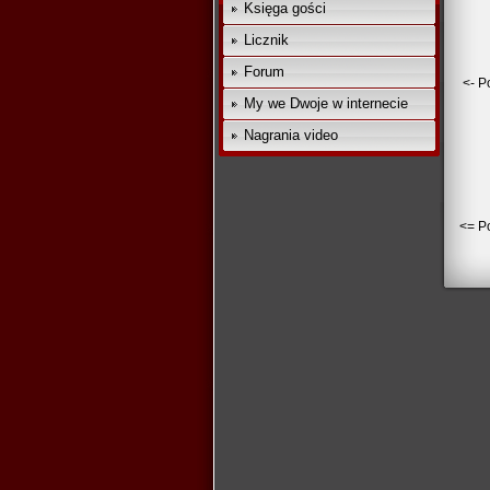
Księga gości
Licznik
Forum
<- P
My we Dwoje w internecie
Nagrania video
<= Po