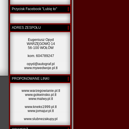
Przycisk Facebook "Lubię to"
ADRES ZESPOŁU
Eugeniusz Opyd
WARZĘGOWO 14
56-100 WOŁÓW
kom. 604789247
opyd@autograf.pl
www.mywedwoje.pl.tl
PROPONOWANE LINKI
www.warzegowianie.pl.tl
www.gokwinsko.pl.tl
www.malwy.pl.tl
www.kneks1999.pl.tl
www.jomajur.pl.tl
www.slubnezakupy.pl