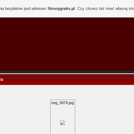
ona bezpłatnie pod adresem
Stronygratis.pl
. Czy chcesz też mieć własną st
ia
img_0976.jpg