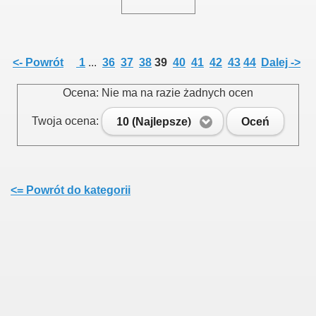
<- Powrót
1
...
36
37
38
39
40
41
42
43
44
Dalej ->
Ocena: Nie ma na razie żadnych ocen
Twoja ocena:
10 (Najlepsze)
Oceń
<= Powrót do kategorii