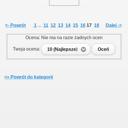
<- Powrót
1
...
11
12
13
14
15
16
17
18
Dalej ->
Ocena: Nie ma na razie żadnych ocen
Twoja ocena:
10 (Najlepsze)
Oceń
<= Powrót do kategorii