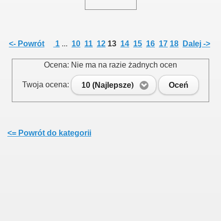
<- Powrót
1
...
10
11
12
13
14
15
16
17
18
Dalej ->
Ocena: Nie ma na razie żadnych ocen
Twoja ocena:
10 (Najlepsze)
Oceń
<= Powrót do kategorii