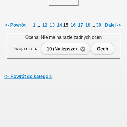
<- Powrót
1
...
12
13
14
15
16
17
18
...
30
Dalej ->
Ocena: Nie ma na razie żadnych ocen
Twoja ocena:
10 (Najlepsze)
Oceń
<= Powrót do kategorii