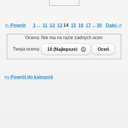
<- Powrót
1
...
11
12
13
14
15
16
17
...
30
Dalej ->
Ocena: Nie ma na razie żadnych ocen
Twoja ocena:
10 (Najlepsze)
Oceń
<= Powrót do kategorii