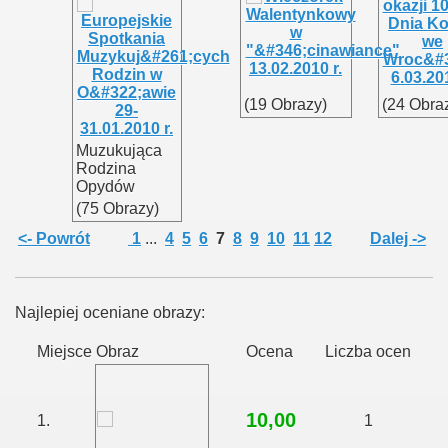
(19 Obrazy)
(24 Obra
Muzukująca
Rodzina
Opydów
(75 Obrazy)
<- Powrót
1
...
4
5
6
7
8
9
10
11
12
Dalej ->
Najlepiej oceniane obrazy:
Miejsce
Obraz
Ocena
Liczba ocen
10,00
1.
1