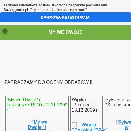
Ta strona internetowa została utworzona bezpłatnie pod adresem
Stronygratis.pl
. Czy chcesz też mieć własną stronę?
DARMOWA REJESTRACJA
MY WE DWOJE
ZAPRASZAMY DO OCENY OBRAZÓW!!!
"My we Dwoje" i
Wigilia
Sylwester w
kuracjusze.16.10.-12.11.2009
"Pokoleń"
"Ścinawian
r.
18.12.2009 r.
r.