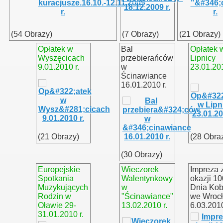
(54 Obrazy)
(7 Obrazy)
(21 Obrazy)
Opłatek w
Bal
Opłatek 
Wyszęcicach
przebierańców
Lipnicy
9.01.2010 r.
w
23.01.201
Ścinawiance
16.01.2010 r.
(21 Obrazy)
(28 Obra
(30 Obrazy)
Europejskie
Wieczorek
Impreza 
Spotkania
Walentynkowy
okazji 10
Muzykujących
w
Dnia Kob
Rodzin w
"Ścinawiance"
we Wroc
Oławie 29-
13.02.2010 r.
6.03.2010
31.01.2010 r.