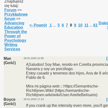
Znajdujesz
się tutaj:
Forum
=>
Przykładowe
forum
=>
Advancing
Dalej
<- Powrót
1
...
5
6
7
8
9
10
11
...
61
Education
Through the
Power of
Psychology
Writing
Services
Mae
26.01.2025 11:58
(Gość)
ĄSaludos! Soy Mae, resido en Corella provincia
Navarra y soy un psicólogo.
Estoy casado y tenemos dos hijos, Ana de 8 ań
Pablo de 6.
Mira mi página web :: Https://Semantische-
Richtlijnen.Wiki/ (https://semantische-
Richtlijnen.wiki/wiki/User:ArielleBelisario)
Boyce
26.01.2025 17:23
(Gość)
If you crank up the intensity even more, you'll get