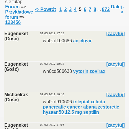
się tutaj:
Forum
=>
Dalej -
<- Powrót
1
2
3
4
5
6
7
8
...
872
Przykładowe
>
forum
=>
123456
Eugeneket
[zacytuj]
01.03.2017 17:52
(Gość)
wh0cd100686
aciclovir
Eugeneket
[zacytuj]
02.03.2017 10:28
(Gość)
wh0cd586638
vytorin
zovirax
Michaelrak
[zacytuj]
02.03.2017 16:48
(Gość)
wh0cd910606
trileptal
xeloda
pancreatic cancer
abana
zestoretic
hyzaar 50 12.5 mg
septilin
Eugeneket
[zacytuj]
02.03.2017 17:16