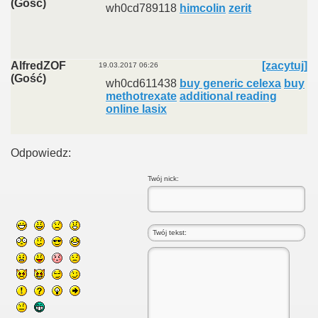
(Gość)
wh0cd789118
himcolin
zerit
AlfredZOF
[zacytuj]
19.03.2017 06:26
(Gość)
wh0cd611438
buy generic celexa
buy
methotrexate
additional reading
online lasix
Odpowiedz:
Twój nick: