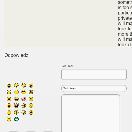
someth
is too 
particu
private
will m
look t
more t
will m
look cl
Odpowiedz:
Twój nick: