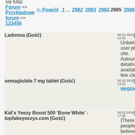
się tutaj:
Forum
=>
<- Powrót
1
...
2982
2983
2984
2985
2986
Przykładowe
forum
=>
123456
Ladonna (Gość)
06.02.2024
12:02
Unbeli
user p
site.
Astou
details
availa
few cli
semaglutide 7 mg tablet (Gość)
06.02.2024
14:32
wegov
Kid's Yeezy Boost 500 'Bone White' -
06.02.2024
17:36
topfakeyeezys.com (Gość)
|There
peopl
believe