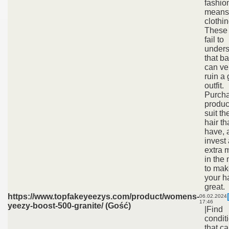
fashion
means
clothin
These
fail to
unders
that ba
can ve
ruin a 
outfit.
Purch
produc
suit th
hair th
have, 
invest
extra 
in the
to mak
your h
great.
https://www.topfakeyeezys.com/product/womens-
06.02.2024
17:46
yeezy-boost-500-granite/ (Gość)
|Find
condit
that c