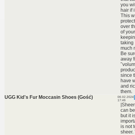
you wi
hair if 
This wi
protect
over th
of your
keepin
taking 
much m
Be sur
away 
"volum
produc
since 
have 
and ric
them.
UGG Kid's Fur Moccasin Shoes (Gość)
06.02.2024
17:46
|Sheer
can be
but it i
importa
is not 
sheer.