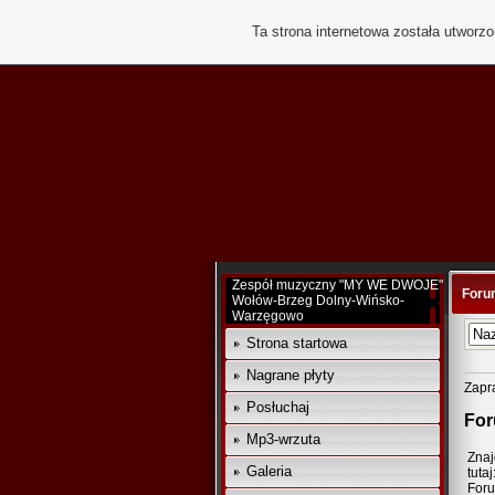
Ta strona internetowa została utworz
Zespół muzyczny "MY WE DWOJE"
Foru
Wołów-Brzeg Dolny-Wińsko-
Warzęgowo
Strona startowa
Nagrane płyty
Zapr
Posłuchaj
For
Mp3-wrzuta
Znaj
Galeria
tutaj
For