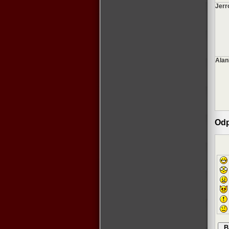
Jerr
Alan
Odp