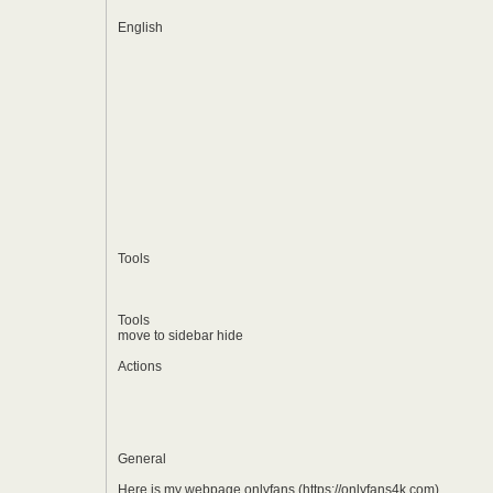
English
Tools
Tools
move to sidebar hide
Actions
General
Here is my webpage onlyfans (https://onlyfans4k.com)