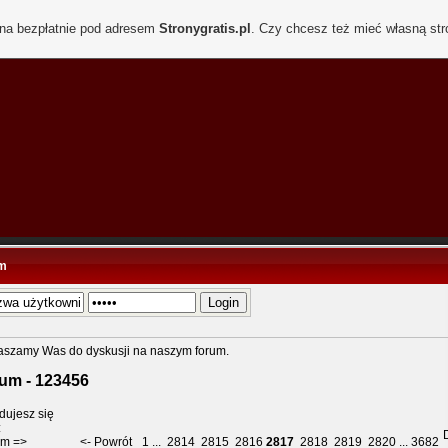
ona bezpłatnie pod adresem
Stronygratis.pl
. Czy chcesz też mieć własną st
m
aszamy Was do dyskusji na naszym forum.
um - 123456
dujesz się
:
um
=>
<- Powrót
1
...
2814
2815
2816
2817
2818
2819
2820
...
3682