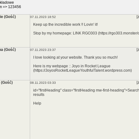
ykładowe
m
=>
123456
ie (Gość)
[
07.11.2023 18:52
Keep up the incredible work !! Lovin' it!
Stop by my homepage: LINK RGO303 (https://rgo303.monster/
a (Gość)
[
07.11.2023 23:37
I love looking at your website. Thank you so much!
Here is my webpage :: Joyo in Rocket League
(https://JoyosRocketLeagueYouthfulTalent.wordpress.com)
 (Gość)
[
08.11.2023 03:33
id="firstHeading" class="firstHeading mw-first-heading">Searc
results
Help