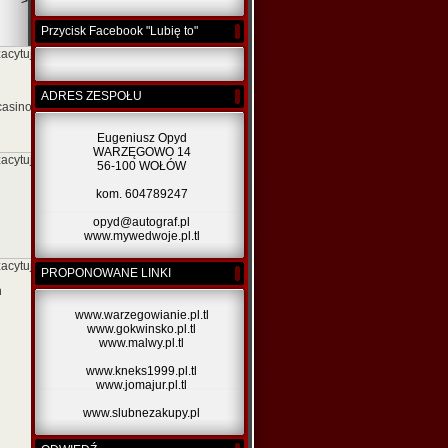
>
Przycisk Facebook "Lubię to"
zacytuj]
ADRES ZESPOŁU
casino)
Eugeniusz Opyd
WARZĘGOWO 14
zacytuj]
56-100 WOŁÓW
kom. 604789247
opyd@autograf.pl
www.mywedwoje.pl.tl
zacytuj]
PROPONOWANE LINKI
h
www.warzegowianie.pl.tl
www.gokwinsko.pl.tl
www.malwy.pl.tl
www.kneks1999.pl.tl
www.jomajur.pl.tl
www.slubnezakupy.pl