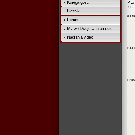
Księga gości
Prz
foru
Licznik
Kath
Forum
My we Dwoje w internecie
Nagrania video
Dean
Erna