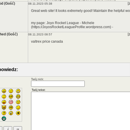
od (Gość)
[
08.11.2023 05:38
Great web site! It looks extremely good! Maintain the helpful wo
my page: Joyo Rocket League - Michele
(https://JoyosRocketLeagueProfile.wordpress.com) -
hed (Gość)
[
08.11.2023 08:57
valtrex price canada
owiedz:
Twój nick: