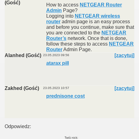
(Gość)
How to access
NETGEAR Router
Admin
Page?
Logging into
NETGEAR wireless
router
admin page is an easy process
and before you continue, make sure that
you are connected to the
NETGEAR
Router’s
network. Once that is done,
follow these steps to access
NETGEAR
Router
Admin Page.
Alanhed (Gość)
[zacytuj]
23.05.2023 09:56
atarax pill
Zakhed (Gość)
[zacytuj]
23.05.2023 10:57
prednisone cost
Odpowiedz:
Twój nick: