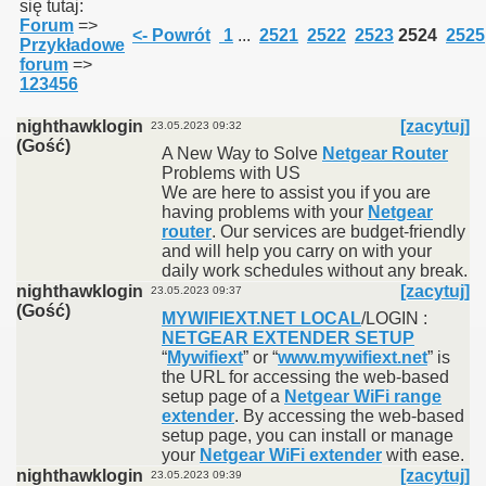
się tutaj:
Forum
=>
<- Powrót
1
...
2521
2522
2523
2524
2525
Przykładowe
forum
=>
123456
nighthawklogin
[zacytuj]
23.05.2023 09:32
(Gość)
A New Way to Solve
Netgear Router
Problems with US
We are here to assist you if you are
having problems with your
Netgear
router
. Our services are budget-friendly
and will help you carry on with your
daily work schedules without any break.
nighthawklogin
[zacytuj]
23.05.2023 09:37
(Gość)
MYWIFIEXT.NET LOCAL
/LOGIN :
NETGEAR EXTENDER SETUP
“
Mywifiext
” or “
www.mywifiext.net
” is
the URL for accessing the web-based
setup page of a
Netgear WiFi range
extender
. By accessing the web-based
setup page, you can install or manage
your
Netgear WiFi extender
with ease.
nighthawklogin
[zacytuj]
23.05.2023 09:39