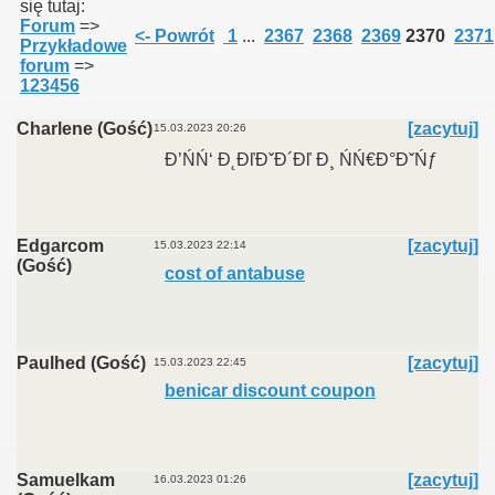
się tutaj:
Forum
=>
<- Powrót
1
...
2367
2368
2369
2370
2371
Przykładowe
forum
=>
123456
Charlene (Gość)
[zacytuj]
15.03.2023 20:26
Đ’ŃŃ‘ Đ˛ĐľĐˇĐ´Đľ Đ¸ ŃŃ€Đ°ĐˇŃƒ
Edgarcom
[zacytuj]
15.03.2023 22:14
(Gość)
cost of antabuse
Paulhed (Gość)
[zacytuj]
15.03.2023 22:45
benicar discount coupon
Samuelkam
[zacytuj]
16.03.2023 01:26