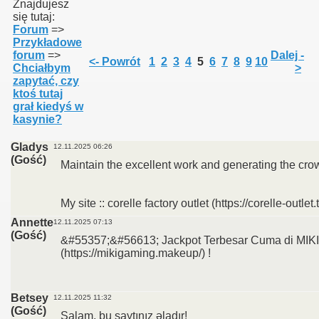
Znajdujesz
się tutaj:
Forum
=>
Przykładowe
forum
=>
Dalej -
<- Powrót
1
2
3
4
5
6
7
8
9
10
Chciałbym
>
zapytać, czy
ktoś tutaj
grał kiedyś w
kasynie?
Gladys
12.11.2025 06:26
(Gość)
Maintain the excellent work and generating the cro
My site :: corelle factory outlet (https://corelle-outlet.
Annette
12.11.2025 07:13
(Gość)
&#55357;&#56613; Jackpot Terbesar Cuma di MI
(https://mikigaming.makeup/) !
Betsey
12.11.2025 11:32
(Gość)
Salam, bu saytınız əladır!