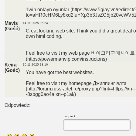
1win onlayn oyunlar (https://www.5giay.vn/redirect/
to=aHR0cHM6Ly8xd2luYXp3b3JsZC5jb20vcWV5
Mavis
14.11.2025 06:24
(Gość)
Great looking web site. Think you did a great deal o
own html coding.
Feel free to visit my web page 비아그라구매사이트
(https://powermanvip.com/instructons)
Keira
15.11.2025 13:10
(Gość)
You have got the best websites.
Feel free to visit my homepage Джиппинг ялта
(http://forum.russ-artel.ru/proxy.php?link=https://xn--
-8sbgg0ao4a.xn--p1ai/)
Odpowiedz:
Twój nick: