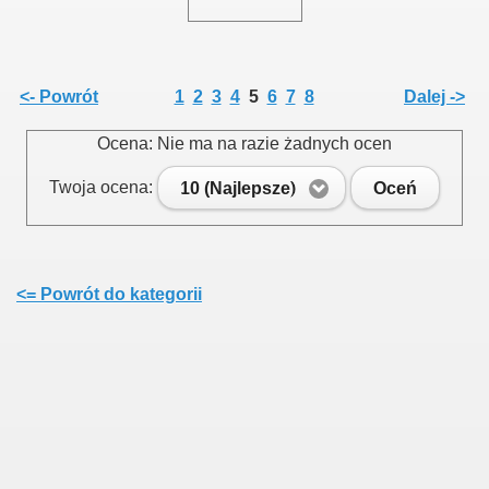
<- Powrót
1
2
3
4
5
6
7
8
Dalej ->
Ocena: Nie ma na razie żadnych ocen
Twoja ocena:
10 (Najlepsze)
Oceń
<= Powrót do kategorii