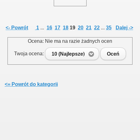
<- Powrót
1
...
16
17
18
19
20
21
22
...
35
Dalej ->
Ocena: Nie ma na razie żadnych ocen
Twoja ocena:
10 (Najlepsze)
Oceń
<= Powrót do kategorii