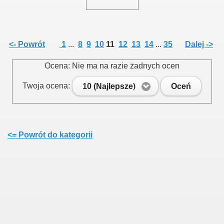
<- Powrót
1
...
8
9
10
11
12
13
14
...
35
Dalej ->
Ocena: Nie ma na razie żadnych ocen
Twoja ocena:
10 (Najlepsze)
Oceń
<= Powrót do kategorii