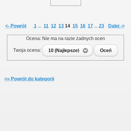
<- Powrót
1
...
11
12
13
14
15
16
17
...
23
Dalej ->
Ocena: Nie ma na razie żadnych ocen
Twoja ocena:
10 (Najlepsze)
Oceń
<= Powrót do kategorii