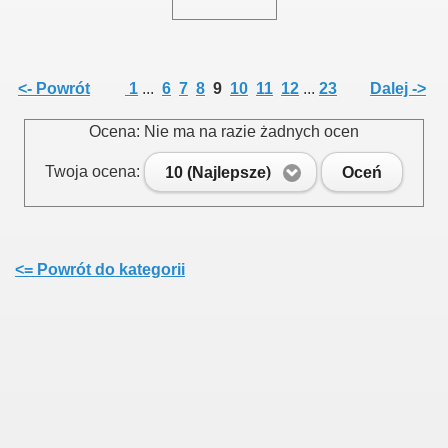
<- Powrót
1
...
6
7
8
9
10
11
12
...
23
Dalej ->
Ocena: Nie ma na razie żadnych ocen
Twoja ocena:
10 (Najlepsze)
Oceń
<= Powrót do kategorii