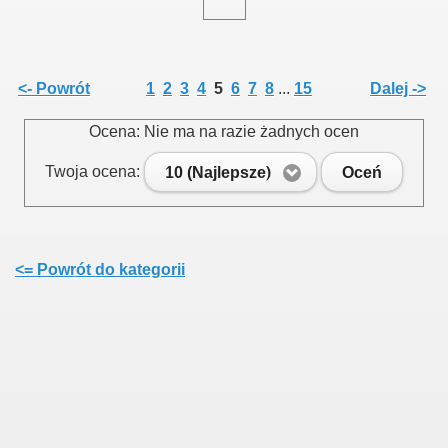
<- Powrót
1
2
3
4
5
6
7
8
...
15
Dalej ->
Ocena: Nie ma na razie żadnych ocen
Twoja ocena:
10 (Najlepsze)
Oceń
<= Powrót do kategorii